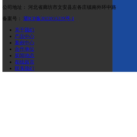
公司地址： 河北省廊坊市文安县左各庄镇南外环中路
备案号：
冀ICP备2022016229号-1
关于我们
产品中心
案例中心
合作单位
新闻动态
在线留言
联系我们