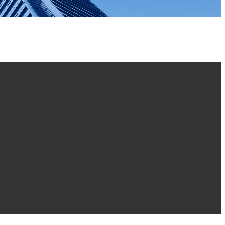
关于我们
公司简介
合作客户
厂容厂貌
咨询热线
152-3061-1777