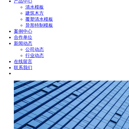
产品中心
清水模板
建筑木方
覆塑清水模板
异形特制模板
案例中心
合作单位
新闻动态
公司动态
行业动态
在线留言
联系我们