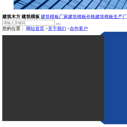
建筑木方 建筑模板
建筑模板厂家
建筑模板价格
建筑模板生产厂
您的位置：
网站首页
>
关于我们
>
合作客户
上海建工集团
作者：
点击：2757
发布时间：2022-06-23