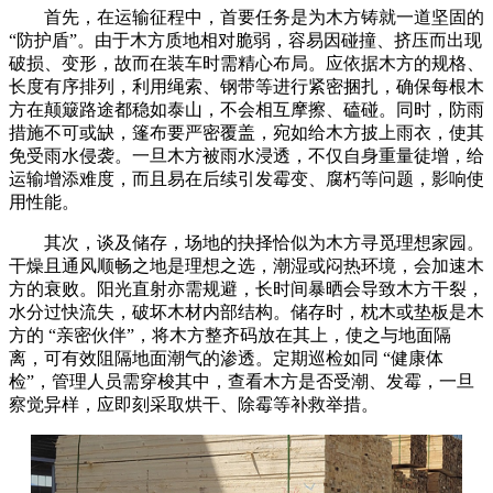
首先，在运输征程中，首要任务是为木方铸就一道坚固的
“防护盾”。由于木方质地相对脆弱，容易因碰撞、挤压而出现
破损、变形，故而在装车时需精心布局。应依据木方的规格、
长度有序排列，利用绳索、钢带等进行紧密捆扎，确保每根木
方在颠簸路途都稳如泰山，不会相互摩擦、磕碰。同时，防雨
措施不可或缺，篷布要严密覆盖，宛如给木方披上雨衣，使其
免受雨水侵袭。一旦木方被雨水浸透，不仅自身重量徒增，给
运输增添难度，而且易在后续引发霉变、腐朽等问题，影响使
用性能。
其次，谈及储存，场地的抉择恰似为木方寻觅理想家园。
干燥且通风顺畅之地是理想之选，潮湿或闷热环境，会加速木
方的衰败。阳光直射亦需规避，长时间暴晒会导致木方干裂，
水分过快流失，破坏木材内部结构。储存时，枕木或垫板是木
方的 “亲密伙伴”，将木方整齐码放在其上，使之与地面隔
离，可有效阻隔地面潮气的渗透。定期巡检如同 “健康体
检”，管理人员需穿梭其中，查看木方是否受潮、发霉，一旦
察觉异样，应即刻采取烘干、除霉等补救举措。